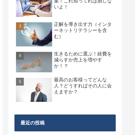
葉！これ知ってれば損しな
いよ！
正解を導き出す力（インタ
ーネットリテラシーを含
む）
生きるために選ぶ！経費を
減らすか売上を増やす
か！？
最高のお客様ってどんな
人？どうすればその人に会
えますか？
最近の投稿