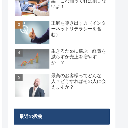
葉！これ知ってれば損しな
いよ！
正解を導き出す力（インタ
ーネットリテラシーを含
む）
生きるために選ぶ！経費を
減らすか売上を増やす
か！？
最高のお客様ってどんな
人？どうすればその人に会
えますか？
最近の投稿