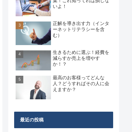
葉！これ知ってれば損しな
いよ！
正解を導き出す力（インタ
ーネットリテラシーを含
む）
生きるために選ぶ！経費を
減らすか売上を増やす
か！？
最高のお客様ってどんな
人？どうすればその人に会
えますか？
最近の投稿